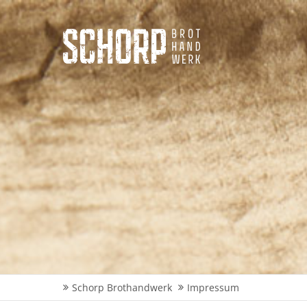
Login
Sup
Benutzername
Lorem i
2
Passwort
Anmelden
We offe
Mon - F
Register
|
Lost your password?
Schorp Brothandwerk
Impressum