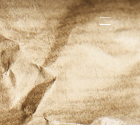
About us
Lorem ipsum dolor sit amet,
0
consectetuer adipiscing elit.
Aenean commodo ligula eget dolor.
Aenean massa. Cum sociis natoque
penatibus et magnis dis parturient
montes, nascetur ridiculus mus.
Donec quam felis, ultricies nec.