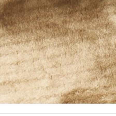
port
Get in touch
psum dolor sit amet:
Cybersteel Inc.
376-293 City Road, Suite 60
San Francisco, CA 94102
4h
Have any questions?
/ 365days
+44 1234 567 890
Drop us a line
info@yourdomain.com
r support for our customers
ri 8:00am - 5:00pm
(GMT +1)